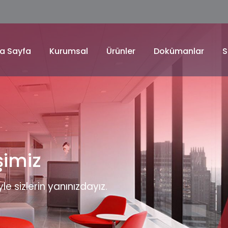
a Sayfa
Kurumsal
Ürünler
Dokümanlar
S
e Çözümleriyle
n
tma, soğutma ve havalandırma çözümleriyle her mev
erinden tasarruf edin.