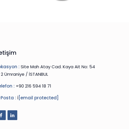
letişim
okasyon :
Site Mah Atay Cad. Kaya Ait No: 54
: 2 Ümraniye / İSTANBUL
elefon :
+90 216 594 18 71
-Posta :
İ
[email protected]