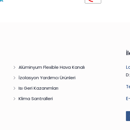
İ
Alüminyum Flexible Hava Kanalı
L
D
İzolasyon Yardımcı Ürünleri
T
Isı Geri Kazanımları
Klima Santralleri
E