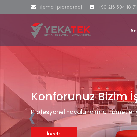
İ
[email protected]
+90 216 594 18 71
An
İdeal İklimlendirm
‹
Konforunuzu Artırı
Hızlı, güvenilir ve enerji verimli ısı
Konforunuzu artırırken enerji maliyetl