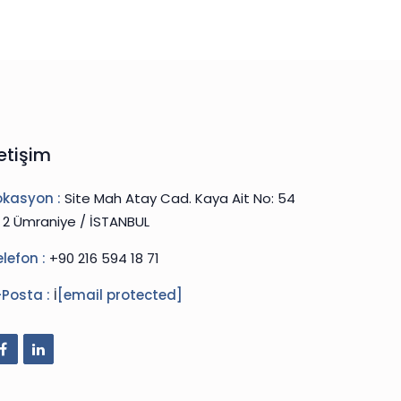
letişim
okasyon :
Site Mah Atay Cad. Kaya Ait No: 54
: 2 Ümraniye / İSTANBUL
elefon :
+90 216 594 18 71
-Posta :
İ
[email protected]