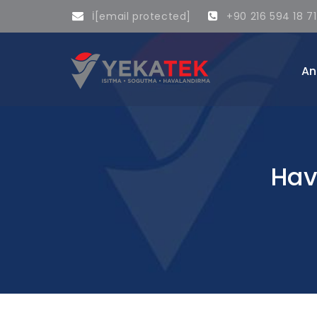
İ
[email protected]
+90 216 594 18 71
An
Hav