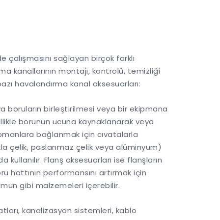
de çalışmasını sağlayan birçok farklı
 kanallarının montajı, kontrolü, temizliği
n bazı havalandırma kanal aksesuarları:
ya boruların birleştirilmesi veya bir ekipmana
nellikle borunun ucuna kaynaklanarak veya
ipmanlara bağlanmak için cıvatalarla
ukla çelik, paslanmaz çelik veya alüminyum)
kullanılır. Flanş aksesuarları ise flanşların
oru hattının performansını artırmak için
somun gibi malzemeleri içerebilir.
atları, kanalizasyon sistemleri, kablo