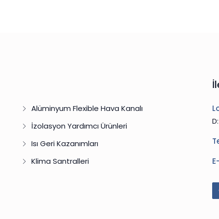
İ
Alüminyum Flexible Hava Kanalı
L
D
İzolasyon Yardımcı Ürünleri
T
Isı Geri Kazanımları
Klima Santralleri
E