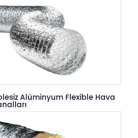
olesiz Alüminyum Flexible Hava
nalları