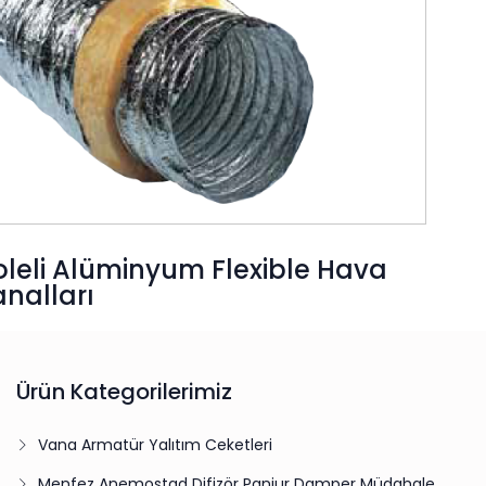
oleli Alüminyum Flexible Hava
nalları
Ürün Kategorilerimiz
Vana Armatür Yalıtım Ceketleri
Menfez Anemostad Difizör Panjur Damper Müdahale