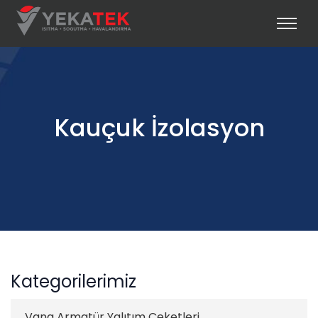
Kauçuk İzolasyon
Kategorilerimiz
Vana Armatür Yalıtım Ceketleri