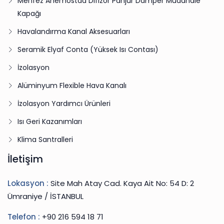
Menfez Anemostad Difizör Panjur Damper Müdahale
Kapağı
Havalandırma Kanal Aksesuarları
Seramik Elyaf Conta (Yüksek Isı Contası)
İzolasyon
Alüminyum Flexible Hava Kanalı
İzolasyon Yardımcı Ürünleri
Isı Geri Kazanımları
Klima Santralleri
İletişim
Lokasyon :
Site Mah Atay Cad. Kaya Ait No: 54 D: 2
Ümraniye / İSTANBUL
Telefon :
+90 216 594 18 71