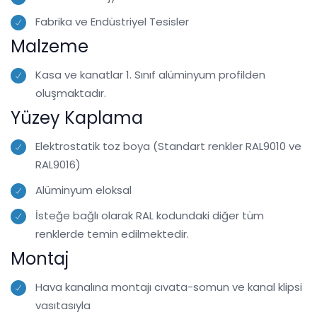
Fabrika ve Endüstriyel Tesisler
Malzeme
Kasa ve kanatlar 1. Sınıf alüminyum profilden
oluşmaktadır.
Yüzey Kaplama
Elektrostatik toz boya (Standart renkler RAL9010 ve
RAL9016)
Alüminyum eloksal
İsteğe bağlı olarak RAL kodundaki diğer tüm
renklerde temin edilmektedir.
Montaj
Hava kanalına montajı cıvata-somun ve kanal klipsi
vasıtasıyla