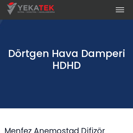
Dörtgen Hava Damperi
HDHD
Menfez Anemostad Difizör