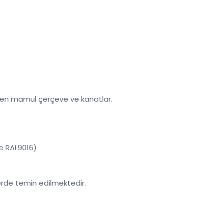
den mamul çerçeve ve kanatlar.
ve RAL9016)
erde temin edilmektedir.