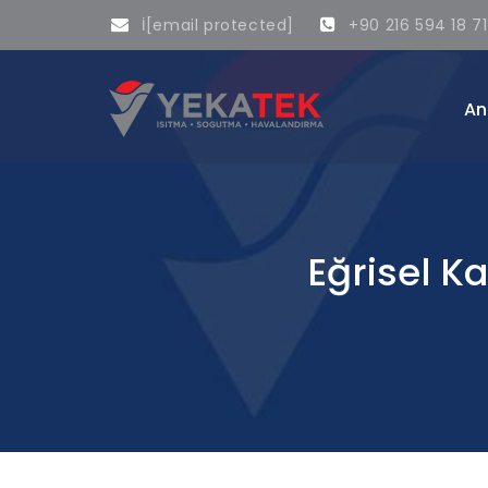
İ
[email protected]
+90 216 594 18 71
An
Eğrisel K