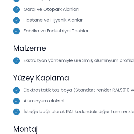
Garaj ve Otopark Alanları
Hastane ve Hijyenik Alanlar
Fabrika ve Endüstriyel Tesisler
Malzeme
Ekstrüzyon yöntemiyle üretilmiş alüminyum profil
Yüzey Kaplama
Elektrostatik toz boya (Standart renkler RAL9010 
Alüminyum eloksal
İsteğe bağlı olarak RAL kodundaki diğer tüm renkl
Montaj