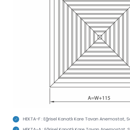
HEKTA-F : Eğrisel Kanatlı Kare Tavan Anemostat, S
HEKTA-A : Eğrisel Kanatlı Kare Tavan Anemostat, Sö