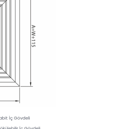
abit İç Gövdeli
külebilir İç Gövdeli