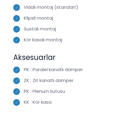
Vidalı montaj (standart)
Klipsli montaj
Sustalı montaj
Kör kasalı montaj
Aksesuarlar
PK : Paralel kanatlı damper
ZK : Zıt kanatlı damper
PK : Plenum kutusu
KK : Kör kasa